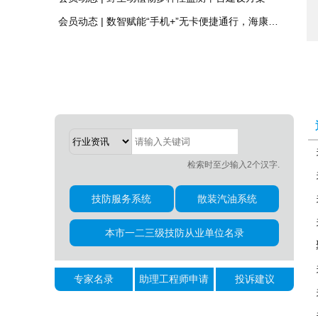
中国信通院发布2026未来智慧城市十大关键词
会员动态 | 中安协调研组走进天跃科技，聚力安防新质生产力
会员动态 | 野生动植物多样性监测平台建设方案
会员动态 | 数智赋能“手机+”无卡便捷通行，海康威视亮相国际交通展
检索时至少输入2个汉字.
技防服务系统
散装汽油系统
本市一二三级技防从业单位名录