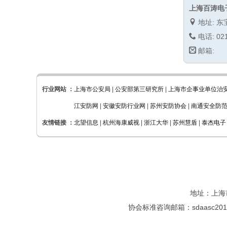
上海百涛电
地址: 东
电话: 021
邮箱:
行业网站 ：
上海市公安局
|
公安部第三研究所
|
上海市企事业单位治
江安防网
|
安徽安防行业网
|
苏州安防协会
|
南通安全防
友情链接 ：
北望信息
|
杭州海康威视
|
浙江大华
|
苏州慧盾
|
泰杰电子
地址：上海市
协会标准咨询邮箱：sdaasc2015