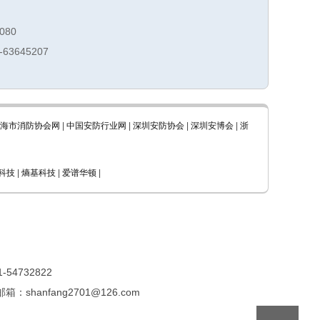
080
-63645207
海市消防协会网
|
中国安防行业网
|
深圳安防协会
|
深圳安博会
|
浙
科技
|
熵基科技
|
爱谱华顿
|
4732822
shanfang2701@126.com