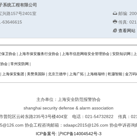
子系统工程有限公司
宝兴路157号2401室
邮编: 200
-63646615
传真: 021
查看网站
安保卫协会
|
上海市保安服务行业协会
|
上海市信息网络安全管理协会
|
安防知识网
|
上
范协会
|
常州安防网
|
|
上海保安集团
|
美赞美国际
|
北京兰德华
|
上海广拓
|
上海格瑞特
|
乾灏智能
|
金万码
主办单位：上海安全防范报警协会
shanghai security defense & alarm association
普陀区云岭东路235号3号楼404室 电话：021-54732822 传真：021-5
@126.com 协会工程咨询邮箱：sdaapc2015@126.com 协会申诉咨询邮箱：
ICP备案号: 沪ICP备14004542号-3